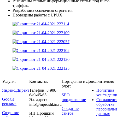
Выписаны теплые информационные статьи под инфо
траффик.
Разработана ссылочная стратегия.
Проведены работы с UI\UX
Услуги:
Контакты:
Портфолио и
Дополнительно
блог:
Яндекс.Директ
Телефон: 8-906-
Политика
649-45-65
SEO
конфиденц
Google
Эл. адрес:
продвижение
Соглашени
реклама
info@mproshkin.ru
обработке
Создание
персональ
Создание
ИП Прошкин
сайтов
данных