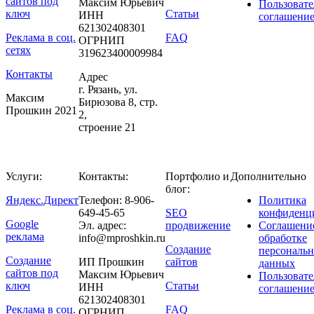
сайтов под
Максим Юрьевич
Пользовате
ключ
Статьи
ИНН
соглашени
621302408301
Реклама в соц.
FAQ
ОГРНИП
сетях
319623400009984
Контакты
Адрес
г. Рязань, ул.
Максим
Бирюзова 8, стр.
Прошкин 2021
2,
строение 21
Услуги:
Контакты:
Портфолио и
Дополнительно
блог:
Яндекс.Директ
Телефон: 8-906-
Политика
649-45-65
SEO
конфиденц
Google
Эл. адрес:
продвижение
Соглашени
реклама
info@mproshkin.ru
обработке
Создание
персональ
Создание
ИП Прошкин
сайтов
данных
сайтов под
Максим Юрьевич
Пользовате
ключ
Статьи
ИНН
соглашени
621302408301
Реклама в соц.
FAQ
ОГРНИП